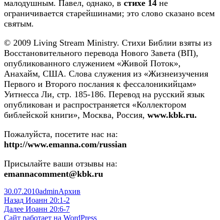
малодушным. Павел, однако, в
стихе 14
не
ограничивается старейшинами; это слово сказано всем
святым.
© 2009 Living Stream Ministry. Стихи Библии взяты из
Восстановительного перевода Нового Завета (ВП),
опубликованного служением «Живой Поток»,
Анахайм, США. Слова служения из «Жизнеизучения
Первого и Второго послания к фессалоникийцам»
Уитнесса Ли, стр. 185-186. Перевод на русский язык
опубликован и распространяется «Коллектором
библейской книги», Москва, Россия,
www.kbk.ru.
Пожалуйста, посетите нас на:
http://www.emanna.com/russian
Присылайте ваши отзывы на:
emannacomment@kbk.ru
Опубликовано
Автор
Рубрики
30.07.2010
admin
Архив
Навигация
Предыдущая
Назад
Иоанн 20:1-2
запись:
Следующая
Далее
Иоанн 20:6-7
по
запись:
Сайт работает на WordPress