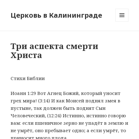
Церковь в Калининграде
МЕНЮ
И
ВИДЖЕТЫ
Три аспекта смерти
Христа
Стихи Библии
Иоанн 1:29 Вот Агнец Божий, который уносит
грех мира! (3:14) И как Моисей поднял змея в
пустыне, так должен быть поднят Сын
Человеческий, (12:24) Истинно, истинно говорю
вам: если пшеничное зерно не упадёт в землю и
не умрёт, оно пребывает одно; а если умрёт, то
приносит много плода.